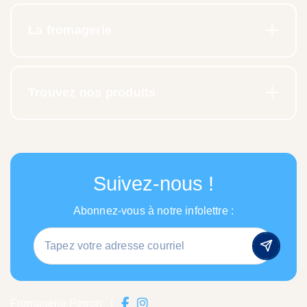
La fromagerie
Trouvez nos produits
Suivez-nous !
Abonnez-vous à notre infolettre :
Fromagerie Perron
|